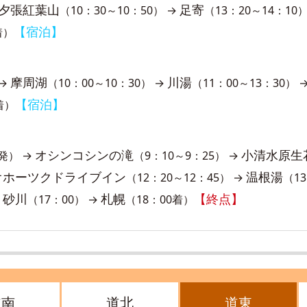
夕張紅葉山
足寄
（10：30～10：50） →
（13：20～14：10
【宿泊】
着）
摩周湖
川湯
 →
（10：00～10：30） →
（11：00～13：30） 
【宿泊】
着）
オシンコシンの滝
小清水原生
0発） →
（9：10～9：25） →
オホーツクドライブイン
温根湯
（12：20～12：45） →
（13
砂川
札幌
【終点】
→
（17：00） →
（18：00着）
道南
道北
道東