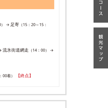
足寄
0） →
（15：20～15：
流氷街道網走
→
（14：00） →
【終点】
：00着）