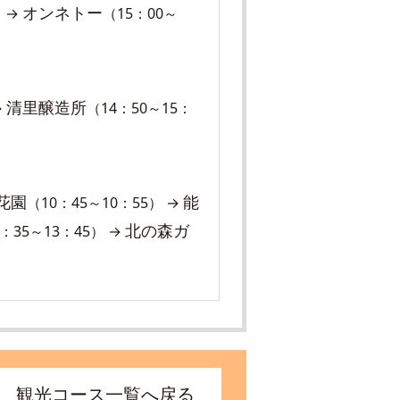
オンネトー
） →
（15：00～
清里醸造所
→
（14：50～15：
花園
能
（10：45～10：55） →
北の森ガ
：35～13：45） →
観光コース一覧へ戻る