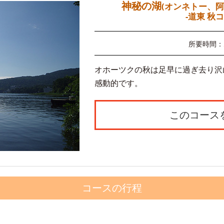
神秘の湖
(オンネトー、阿
-道東 秋コ
所要時間：
オホーツクの秋は足早に過ぎ去り沢
感動的です。
このコース
コースの行程