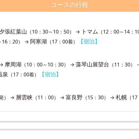
コースの行程
夕張紅葉山
トマム
（10：30～10：50） →
（12：00～14：1
阿寒湖
【宿泊】
～16：20） →
（17：00着）
摩周湖
藻琴山展望台
 →
（10：00～10：30） →
（11：30） 
温泉
【宿泊】
（17：00着）
層雲峡
富良野
札幌
0発） →
（11：00） →
（15：30） →
（17