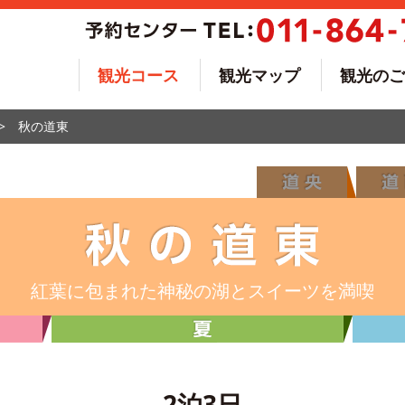
観光コース
観光マップ
観光のご
秋の道東
紅葉に包まれた神秘の湖と
スイーツを満喫
2泊3日