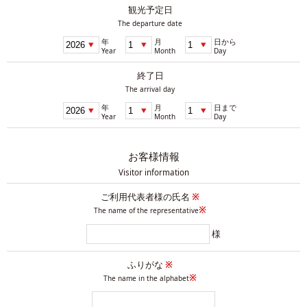
観光予定日
The departure date
年
月
日から
Year
Month
Day
終了日
The arrival day
年
月
日まで
Year
Month
Day
お客様情報
Visitor information
ご利用代表者様の氏名
※
※
The name of the representative
様
ふりがな
※
※
The name in the alphabet