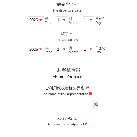
観光予定日
The departure date
年
月
日から
Year
Month
Day
終了日
The arrival day
年
月
日まで
Year
Month
Day
お客様情報
Visitor information
ご利用代表者様の氏名
※
※
The name of the representative
様
ふりがな
※
※
The name in the alphabet